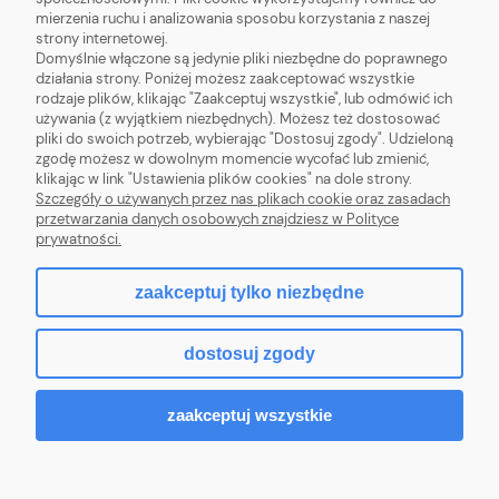
mierzenia ruchu i analizowania sposobu korzystania z naszej
POMOC
strony internetowej.
Domyślnie włączone są jedynie pliki niezbędne do poprawnego
działania strony. Poniżej możesz zaakceptować wszystkie
MOJE KONTO
rodzaje plików, klikając "Zaakceptuj wszystkie", lub odmówić ich
używania (z wyjątkiem niezbędnych). Możesz też dostosować
pliki do swoich potrzeb, wybierając "Dostosuj zgody". Udzieloną
zgodę możesz w dowolnym momencie wycofać lub zmienić,
klikając w link "Ustawienia plików cookies" na dole strony.
Szczegóły o używanych przez nas plikach cookie oraz zasadach
Polna 115, 87-100 Toruń | Email:
sklep@nicolausmed.pl
| Tel.: 789761987
przetwarzania danych osobowych znajdziesz w Polityce
| NIP: 8792748705 | REGON: 525477193
prywatności.
zaakceptuj tylko niezbędne
pokaż pełną wersję strony
dostosuj zgody
Sklep internetowy Shoper Premium
zaakceptuj wszystkie