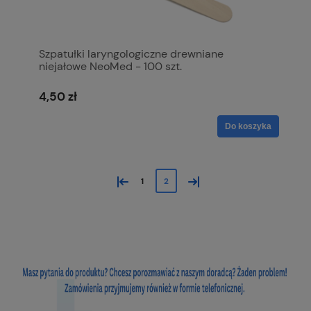
Szpatułki laryngologiczne drewniane
niejałowe NeoMed - 100 szt.
4,50 zł
Do koszyka
«
»
1
2