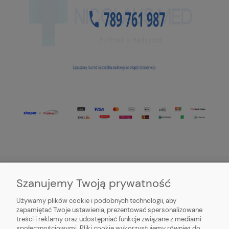
Szanujemy Twoją prywatność
O NAS
Używamy plików cookie i podobnych technologii, aby
zapamiętać Twoje ustawienia, prezentować spersonalizowane
OBSŁUGA KLIENTA
treści i reklamy oraz udostępniać funkcje związane z mediami
społecznościowymi. Pliki cookie wykorzystujemy również do